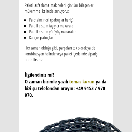
Paletli asfaltlama makineleri için tüm bileşenleri
mükemmel kalitede sunuyoruz:
Palet zincirleri (pabuçlar hariç)
Paletli sistem taşıyıcı makaraları
Paletli sistem yürüyüş makaraları
Kauçuk pabuçlar
Her zaman olduğu gibi, parçaları tek olarak ya da
kombinasyon halinde veya paket içerisinde sipariş
edebilirsiniz.
İlgilendiniz mi?
O zaman bizimle yazılı
temas kurun
ya da
bizi şu telefondan arayın: +49 9153 / 970
970.