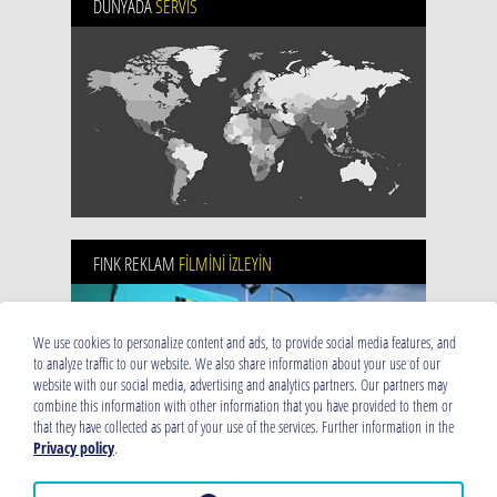
DÜNYADA
SERVIS
FINK REKLAM
FİLMİNİ İZLEYİN
We use cookies to personalize content and ads, to provide social media features, and
to analyze traffic to our website. We also share information about your use of our
website with our social media, advertising and analytics partners. Our partners may
combine this information with other information that you have provided to them or
that they have collected as part of your use of the services. Further information in the
Privacy policy
.