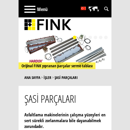
Deutsch
English
русский
French
Português
Español
Orijinal FINK yıpranan parçalar serme tablası
Orijinal FINK tabla kılavuzu
ANA SAYFA
>
İŞLER
>
ŞASİ PARÇALARI
ŞASİ PARÇALARI
Asfaltlama makinelerinin çalışma yüzeyleri en
sert sürekli zorlanmalara bile dayanabilmek
zorundadır.