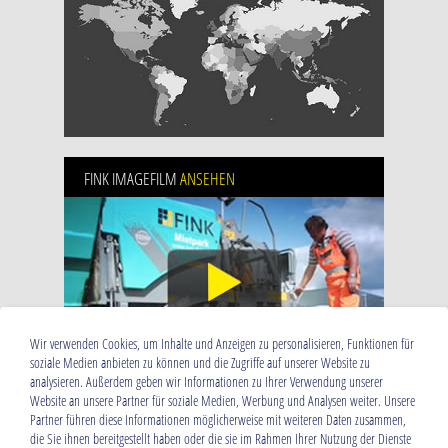
FINK IMAGEFILM
ANSEHEN
Wir verwenden Cookies, um Inhalte und Anzeigen zu personalisieren, Funktionen für
soziale Medien anbieten zu können und die Zugriffe auf unserer Website zu
analysieren. Außerdem geben wir Informationen zu Ihrer Verwendung unserer
Website an unsere Partner für soziale Medien, Werbung und Analysen weiter. Unsere
Partner führen diese Informationen möglicherweise mit weiteren Daten zusammen,
Baumaschinen Fink GmbH
die Sie ihnen bereitgestellt haben oder die sie im Rahmen Ihrer Nutzung der Dienste