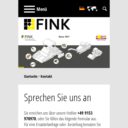
English
русский
French
Türkçe
Português
Español
Startseite
>
Kontakt
Sprechen Sie uns an
Sie erreichen uns über unsere Hotline
+49 9153
970970
, oder Sie füllen das folgende Formular aus.
Für eine Ersatzteilanfrage oder -bestellung benutzen Sie