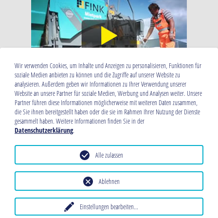
Wir verwenden Cookies, um Inhalte und Anzeigen zu personalisieren, Funktionen für
soziale Medien anbieten zu können und die Zugriffe auf unserer Website zu
analysieren. Außerdem geben wir Informationen zu Ihrer Verwendung unserer
Website an unsere Partner für soziale Medien, Werbung und Analysen weiter. Unsere
Partner führen diese Informationen möglicherweise mit weiteren Daten zusammen,
Baumaschinen Fink GmbH
die Sie ihnen bereitgestellt haben oder die sie im Rahmen Ihrer Nutzung der Dienste
Kirschenleite 25
gesammelt haben. Weitere Informationen finden Sie in der
D-91220 Schnaittach
Datenschutzerklärung
.
Telefon: +49 9153 / 970 97-0
Telefax: +49 9153 / 970 97-20
E-Mail:
info(at)bm-fink.de
Alle zulassen
Hardox® is a trademark of the
SSAB group of companies.
Ablehnen
Rechtliche Hinweise
Datenschutz
Impressum
AGB
Einstellungen bearbeiten
...