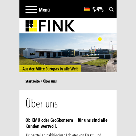
English
русский
French
Türkçe
Português
Español
Aus der Mitte Europas in alle Welt
Startseite
>
Über uns
Über uns
Ob KMU oder Großkonzern
für uns sind alle
–
Kunden wertvoll.
Als herstellerunabhängiger Anbieter von Ersatz- und