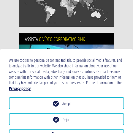
ASSISTA
O VÍDEO CORPORATIVO FINK
We use cookies to personalize content and ads, to provide social media features, and
to analyze traffic to our website. We also share information about your use of our
website with our social media, advertising and analytics partners. Our partners may
combine this information with other information that you have provided to them or
that they have collected as part of your use of the services. Further information in the
Privacy policy
.
Accept
Reject
Informações Legais
POLÍTICA DE PRIVACIDADE DE DADOS
Impressum
TERMOS E CONDIÇÕES GERAIS