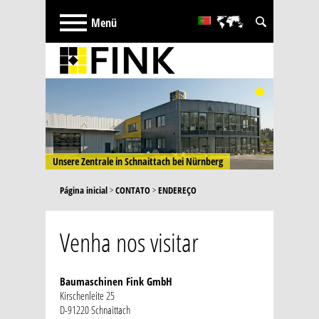
Deutsch
English
русский
French
Türkçe
Español
Unsere Zentrale in Schnaittach bei Nürnberg
Página inicial
>
CONTATO
>
ENDEREÇO
Venha nos visitar
Baumaschinen Fink GmbH
Kirschenleite 25
D-91220 Schnaittach