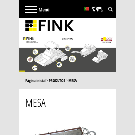
Deutsch
English
русский
French
Türkçe
Español
Página inicial
>
PRODUTOS
>
MESA
MESA